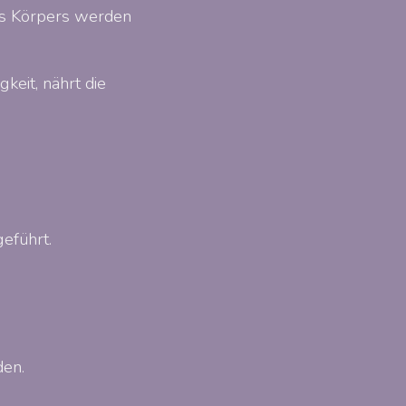
es Körpers werden
eit, nährt die
eführt.
den.