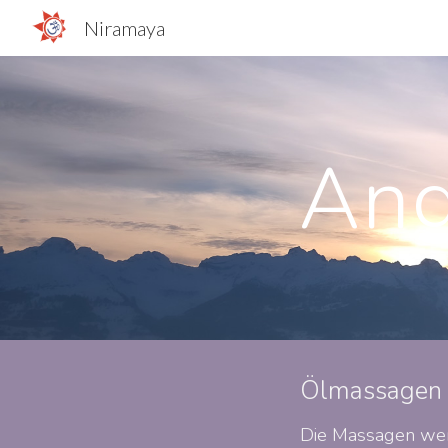
Niramaya
Sk
An
Ölmassagen
Die Massagen wer