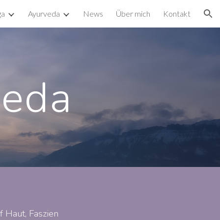
ga
Ayurveda
News
Über mich
Kontakt
ion
veda
 Haut, Faszien