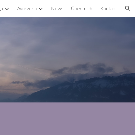
ga
Ayurveda
News
Über mich
Kontakt
ion