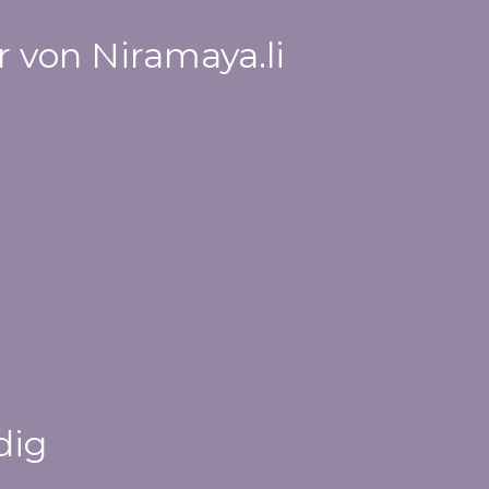
 von Niramaya.li
dig